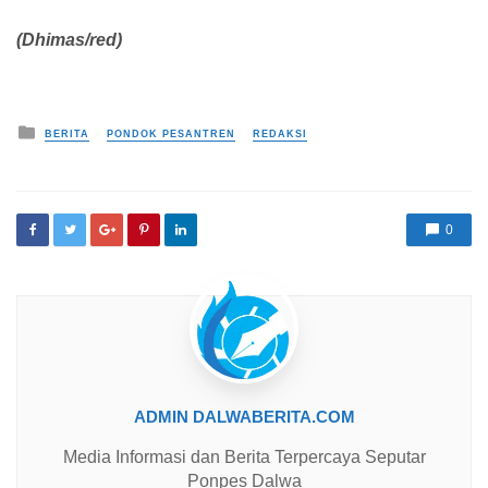
(Dhimas/red)
Posted in
BERITA
PONDOK PESANTREN
REDAKSI
0
ADMIN DALWABERITA.COM
Media Informasi dan Berita Terpercaya Seputar
Ponpes Dalwa