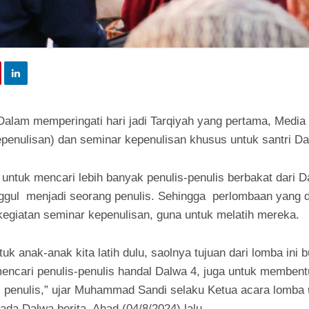
Dalam memperingati hari jadi Tarqiyah yang pertama, Medi
penulisan) dan seminar kepenulisan khusus untuk santri Da
untuk mencari lebih banyak penulis-penulis berbakat dari D
ggul menjadi seorang penulis. Sehingga perlombaan yang dii
kegiatan seminar kepenulisan, guna untuk melatih mereka.
tuk anak-anak kita latih dulu, saolnya tujuan dari lomba ini
encari penulis-penulis handal Dalwa 4, juga untuk membentu
di penulis,” ujar Muhammad Sandi selaku Ketua acara lomba
da Dalwa berita, Ahad (04/8/2024) lalu.