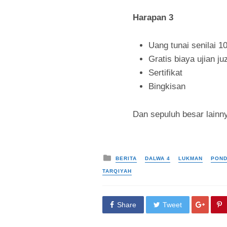
Harapan 3
Uang tunai senilai 10
Gratis biaya ujian juz
Sertifikat
Bingkisan
Dan sepuluh besar lainny
Posted in
BERITA
DALWA 4
LUKMAN
POND
TARQIYAH
Share
Tweet