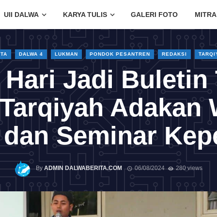
UII DALWA
KARYA TULIS
GALERI FOTO
MITRA
ITA
DALWA 4
LUKMAN
PONDOK PESANTREN
REDAKSI
TARQI
 Hari Jadi Buletin
Tarqiyah Adakan 
 dan Seminar Kep
By
ADMIN DALWABERITA.COM
06/08/2024
280 views