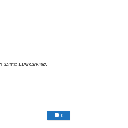
 panitia.
Lukman/red.
0