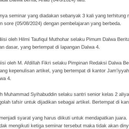
ya seminar yang diadakan sebanyak 3 kali yang terhitung m
in sore (05/08/2024) dengan pembelajaran yang berbeda.
iisi oleh Hilmi Taufiqul Muthohar selaku Pimum Dalwa Beri
an dasar, yang bertempat di lapangan Dalwa 4.
si oleh M. Afdillah Fikri selaku Pimpinan Redaksi Dalwa Be
ang kepenulisan artikel, yang bertempat di kantor Jam’iyya
lwa 4.
oleh Muhammad Syihabuddin selaku santri senior kelas 2 ali
olah tafsir untuk dijadikan sebagai artikel. Bertempat di ka
 menjadi syarat yang harus diikuti untuk mendapatkan juara
 tidak mengikuti ketiga seminar tersebut maka tidak akan din