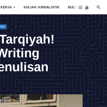
 KERJA
KULIAH JURNALISTIK
BULETIN
YAH
 Tarqiyah!
Writing
enulisan