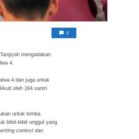
0
a Tarqiyah mengadakan
lwa 4.
alwa 4 dan juga untuk
kuti oleh 164 santri
 bukan untuk lomba
k bibit-bibit unggul yang
writing contest
dan