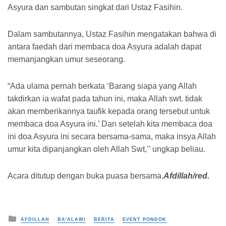
Asyura dan sambutan singkat dari Ustaz Fasihin.
Dalam sambutannya, Ustaz Fasihin mengatakan bahwa di
antara faedah dari membaca doa Asyura adalah dapat
memanjangkan umur seseorang.
“Ada ulama pernah berkata ‘Barang siapa yang Allah
takdirkan ia wafat pada tahun ini, maka Allah swt. tidak
akan memberikannya taufik kepada orang tersebut untuk
membaca doa Asyura ini.’ Dan setelah kita membaca doa
ini doa Asyura ini secara bersama-sama, maka insya Allah
umur kita dipanjangkan oleh Allah Swt,’’ ungkap beliau.
Acara ditutup dengan buka puasa bersama.
Afdillah/red.
Posted in
AFDILLAH
BA'ALAWI
BERITA
EVENT PONDOK