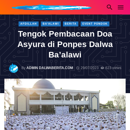
AFDILLAH
BA'ALAWI
BERITA
EVENT PONDOK
Tengok Pembacaan Doa
Asyura di Ponpes Dalwa
Ba’alawi
By
ADMIN DALWABERITA.COM
29/07/2023
623 views