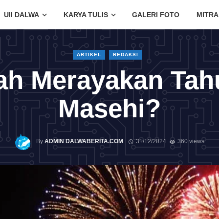
UII DALWA
KARYA TULIS
GALERI FOTO
MITRA
ARTIKEL
REDAKSI
ah Merayakan Tah
Masehi?
By
ADMIN DALWABERITA.COM
31/12/2024
360 views