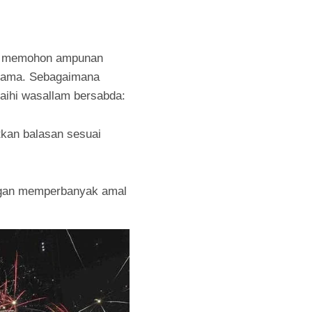
dan memohon ampunan
agama. Sebagaimana
laihi wasallam bersabda:
tkan balasan sesuai
engan memperbanyak amal