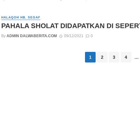
HALAQOH HB. SEGAF
PAHALA SHOLAT DIDAPATKAN DI SEPE
By
ADMIN DALWABERITA.COM
09/12/2021
0
Posts navigation
1
2
3
4
…