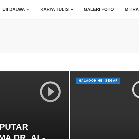
UII DALWA
KARYA TULIS
GALERI FOTO
MITRA
HALAQOH HB. SEGAF
EPUTAR
MA DR. AL-