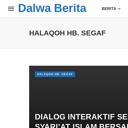
Dalwa Berita
BERITA
HALAQOH HB. SEGAF
HALAQOH HB. SEGAF
DIALOG INTERAKTIF S
SYARI’AT ISLAM BERSA