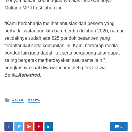
menyampaikan kebahagiaanya atas terlaksananya
Multaqo MPJ Fest tahun ini.
“Kami berbahagia melihat antusias dari peserta yang
berhadir, walaupun kita baru berdiri di tahun 2020, namun
setidaknya sudah ada 625 pondok pesantren yang
terdaftar ikut serta komunitas ini. Kami berharap media
pondok lain juga dapat ikut serta bergabung agar dapat
saling bergerak merberdayakan satu sama lain,”
pungkasnya saat diwawancarai oleh pers Dalwa
Berita.
Ashar/red.
Posted in
ASHAR
BERITA
0