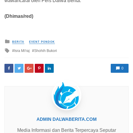
wawancarai oleh Pers Dalwa Berita.
(Dhimas/red)
Posted in
BERITA
EVENT PONDOK
Tagged with
Isra Mi'raj
Shohih Bukori
0
ADMIN DALWABERITA.COM
Media Informasi dan Berita Terpercaya Seputar