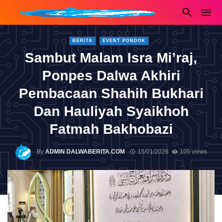
BERITA
EVENT PONDOK
Sambut Malam Isra Mi’raj,
Ponpes Dalwa Akhiri
Pembacaan Shahih Bukhari
Dan Hauliyah Syaikhoh
Fatmah Bakhobazi
By
ADMIN DALWABERITA.COM
15/01/2026
105 views