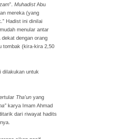
dzam
”.
Muhadist
Abu
gan mereka (yang
 Hadist ini dinilai
a mudah menular antar
 dekat dengan orang
u tombak (kira-kira 2,50
i dilakukan untuk
ertular
Tha’un
yang
ha”
karya Imam Ahmad
arik dari riwayat hadits
nya.