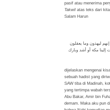
pasif atau menerima peny
Takwil
atas teks dari kit
Salam Harun
هم ليهذون وما يعقلون
إلينا مكة أو أشد وبارك
dijelaskan mengenai kisa
sebuah hadist yang diri
SAW tiba di Madinah, ko
yang tertimpa wabah ter
Abu Bakar, Amir bin Fuha
demam. Maka aku pun da
bahwa Nabi kemudian m