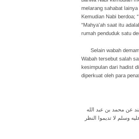
melarang sahabat lainya
Kemudian Nabi berdoa; 
“Mahya’ah saat itu adala
rumah penduduk satu deng
Selain wabah demam, w
Wabah tersebut salah sa
kesimpulan dari hadist di
diperkuat oleh para penaf
هند عن محمد بن عبد الله
ه وسلم لا تديموا النظر