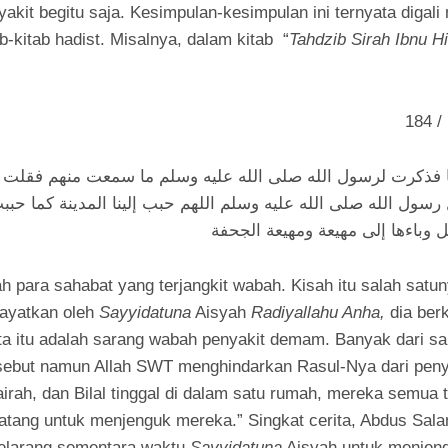
akit begitu saja. Kesimpulan-kesimpulan ini ternyata digali
ab-kitab hadist. Misalnya, dalam kitab “
Tahdzib Sirah Ibnu 
 فذكرت لرسول الله صلى الله عليه وسلم ما سمعت منهم فقلت إن
ول الله صلى الله عليه وسلم اللهم حبب إلينا المدينة كما حببت 
h para sahabat yang terjangkit wabah. Kisah itu salah sat
wayatkan oleh
Sayyidatuna
Aisyah
Radiyallahu Anha,
dia berk
ta itu adalah sarang wabah penyakit demam. Banyak dari s
sebut namun Allah SWT menghindarkan Rasul-Nya dari penyak
irah, dan Bilal tinggal di dalam satu rumah, mereka semua 
tang untuk menjenguk mereka.” Singkat cerita, Abdus Sa
elarang sementara waktu
Sayyidatuna
Aisyah untuk menjeng