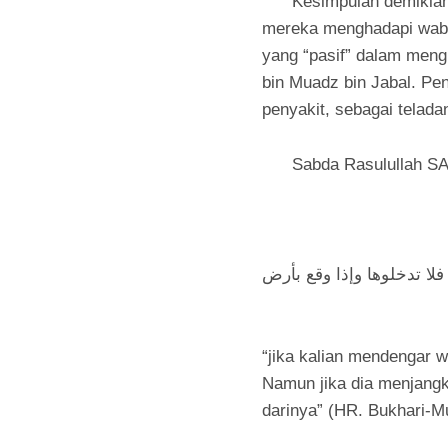
Kesimpulan demikian di
mereka menghadapi waba
yang “pasif” dalam men
bin Muadz bin Jabal. Pen
penyakit, sebagai telada
Sabda Rasulullah SAW y
لا تدخلوها وإذا وقع بأرض
“jika kalian mendengar w
Namun jika dia menjangki
darinya” (HR. Bukhari-M