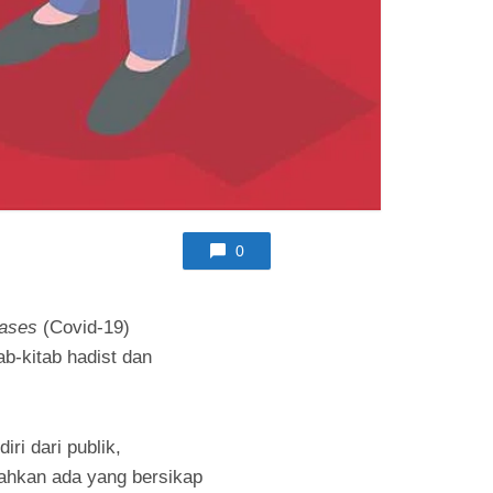
0
eases
(Covid-19)
b-kitab hadist dan
ri dari publik,
bahkan ada yang bersikap