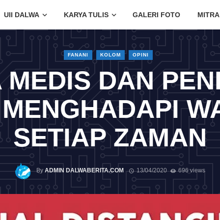
UII DALWA
KARYA TULIS
GALERI FOTO
MITRA
FANANI
KOLOM
OPINI
 MEDIS DAN PE
 MENGHADAPI WA
SETIAP ZAMAN
By
ADMIN DALWABERITA.COM
13/04/2020
696 views