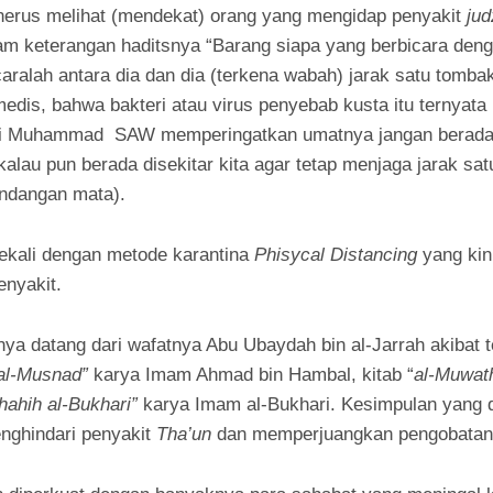
nerus melihat (mendekat) orang yang mengidap penyakit
ju
m keterangan haditsnya “Barang siapa yang berbicara den
ralah antara dia dan dia (terkena wabah) jarak satu tombak.”
medis, bahwa bakteri atau virus penyebab kusta itu ternyat
abi Muhammad SAW memperingatkan umatnya jangan berada
kalau pun berada disekitar kita agar tetap menjaga jarak sat
andangan mata).
ekali dengan metode karantina
Phisycal
Distancing
yang kin
nyakit.
 datang dari wafatnya Abu Ubaydah bin al-Jarrah akibat t
al-Musnad”
karya Imam Ahmad bin Hambal, kitab “
al-Muwat
hahih al-Bukhari”
karya Imam al-Bukhari. Kesimpulan yang dit
enghindari penyakit
Tha’un
dan memperjuangkan pengobatan