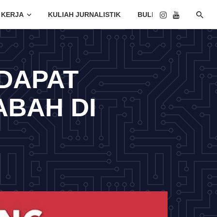
 KERJA
KULIAH JURNALISTIK
BULETIN
NDAPAT
BAH DI