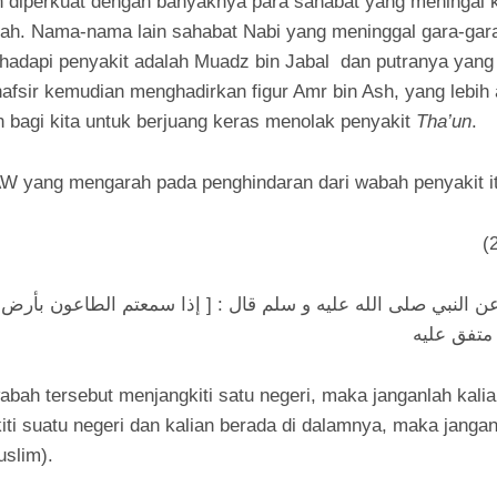
perkuat dengan banyaknya para sahabat yang meningal ka
h. Nama-nama lain sahabat Nabi yang meninggal gara-gara
ghadapi penyakit adalah Muadz bin Jabal dan putranya ya
afsir kemudian menghadirkan figur Amr bin Ash, yang lebih 
n bagi kita untuk berjuang keras menolak penyakit
Tha’un
.
ang mengarah pada penghindaran dari wabah penyakit it
 النبي صلى الله عليه و سلم قال : [ إذا سمعتم الطاعون بأرض ف
] متفق عليه
abah tersebut menjangkiti satu negeri, maka janganlah kali
ti suatu negeri dan kalian berada di dalamnya, maka janganl
uslim).