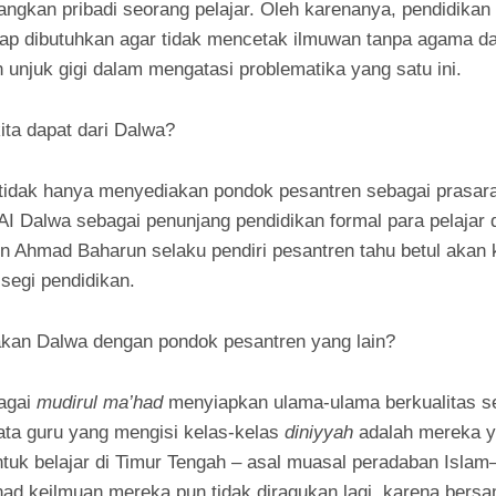
ngkan pribadi seorang pelajar. Oleh karenanya, pendidikan
tap dibutuhkan agar tidak mencetak ilmuwan tanpa agama da
unjuk gigi dalam mengatasi problematika yang satu ini.
ta dapat dari Dalwa?
tidak hanya menyediakan pondok pesantren sebagai prasar
I Dalwa sebagai penunjang pendidikan formal para pelajar 
n Ahmad Baharun selaku pendiri pesantren tahu betul akan
 segi pendidikan.
kan Dalwa dengan pondok pesantren yang lain?
agai
mudirul ma’had
menyiapkan ulama-ulama berkualitas s
ata guru yang mengisi kelas-kelas
diniyyah
adalah mereka 
tuk belajar di Timur Tengah – asal muasal peradaban Islam
d keilmuan mereka pun tidak diragukan lagi, karena bersa