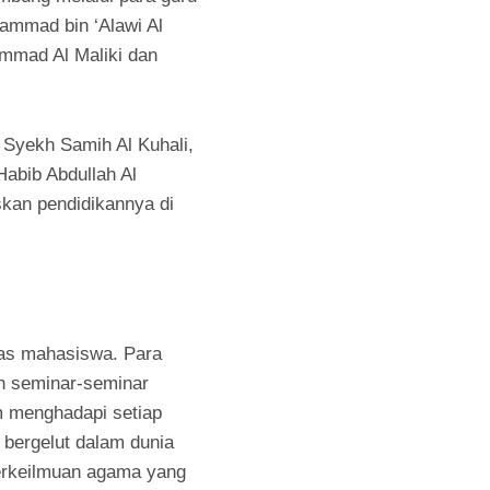
hammad bin ‘Alawi Al
ammad Al Maliki dan
 Syekh Samih Al Kuhali,
abib Abdullah Al
skan pendidikannya di
itas mahasiswa. Para
h seminar-seminar
am menghadapi setiap
 bergelut dalam dunia
berkeilmuan agama yang