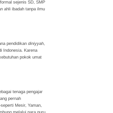
 formal sejenis SD, SMP
n ahli ibadah tanpa ilmu
ana pendidikan
diniyyah
,
di Indonesia. Karena
 kebutuhan pokok umat
ebagai tenaga pengajar
yang pernah
–seperti Mesir, Yaman,
mbung melalui para guru