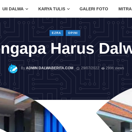
UII DALWA
KARYA TULIS
GALERI FOTO
MITRA
EZRA
OPINI
ngapa Harus Dal
By
ADMIN DALWABERITA.COM
29/07/2022
2996 views