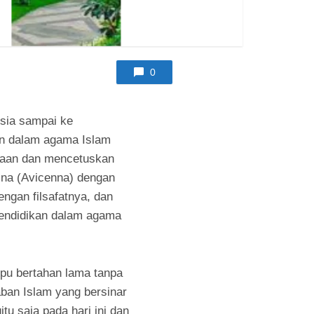
0
sia sampai ke
kan dalam agama Islam
kaan dan mencetuskan
ina (Avicenna) dengan
ngan filsafatnya, dan
pendidikan dalam agama
mpu bertahan lama tanpa
ban Islam yang bersinar
u saja pada hari ini dan