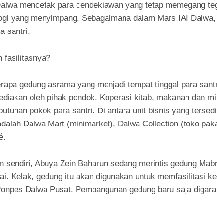
Dalwa mencetak para cendekiawan yang tetap memegang teg
eologi yang menyimpang. Sebagaimana dalam Mars IAI Dalwa
 santri.
 fasilitasnya?
rapa gedung asrama yang menjadi tempat tinggal para sant
isediakan oleh pihak pondok. Koperasi kitab, makanan dan 
uhan pokok para santri. Di antara unit bisnis yang tersed
dalah Dalwa Mart (minimarket), Dalwa Collection (toko paka
é.
n sendiri, Abuya Zein Baharun sedang merintis gedung Ma
tai. Kelak, gedung itu akan digunakan untuk memfasilitasi k
Ponpes Dalwa Pusat. Pembangunan gedung baru saja digara