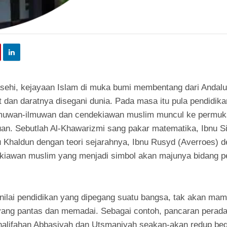
sehi, kejayaan Islam di muka bumi membentang dari Andalu
t dan daratnya disegani dunia. Pada masa itu pula pendidi
lmuwan-ilmuwan dan cendekiawan muslim muncul ke permu
n. Sebutlah Al-Khawarizmi sang pakar matematika, Ibnu S
 Khaldun dengan teori sejarahnya, Ibnu Rusyd (Averroes) de
ekiawan muslim yang menjadi simbol akan majunya bidang 
nilai pendidikan yang dipegang suatu bangsa, tak akan ma
ang pantas dan memadai. Sebagai contoh, pancaran perada
alifahan Abbasiyah dan Utsmaniyah seakan-akan redup begit