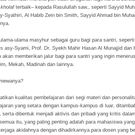
a
kholaf
terbaik– kepada Rasulullah saw., seperti Sayyid Mu
sy-Syathiri, Al Habib Zein bin Smith, Sayyid Ahmad bin Muh
nya.
lama-ulama masyhur sebagai guru bagi para santri, seperti
sy-Syami, Prof. Dr. Syekh Mahir Hasan Al Munajjid dan H
 akan memberikan jalur bagi para santri yang ingin meneru
Tarim, Mekah, Madinah dan lainnya.
timewanya?
tikan kualitas pembelajaran dari segi materi dan personal
ajaran yang setara dengan kampus-kampus di luar, ditamba
, serta dibentuk menjadi aktivis dan pribadi yang kritis dal
 semua itu, yang paling penting adalah para mahasiswa yang
terjaga akidahnya dengan dihadirkannya para dosen yang 