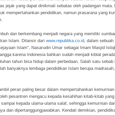
s jejak yang dapat dinikmati sebatas oleh padangan mata.
untuk mempertahankan pendidikan, namun prasarana yang k
n.
 tumbuh dan berkembang menjadi negara yang memiliki sumba
an Islam. Dilansir dari
www.republika.co.id
, dalam sebuah a
ejayaan Islam”, Nasarudin Umar sebagai Imam Masjid Isti
bangga karena Indonesia bahkan sudah menjadi kiblat perad
uhan tahun bisa hidup dalam perbedaan. Salah satu sebab 
dalah banyaknya lembaga pendidikan Islam berupa madrasah,
mbil peran paling besar dalam mempertahankan kemurnian 
oleh pesantren mengacu kepada kesahihan kitab-kitab yang d
 sampai kepada ulama-ulama salaf, sehingga kemurnian dan
aya dan dipertanggungjawabkan. Kendati demikian, pendidika