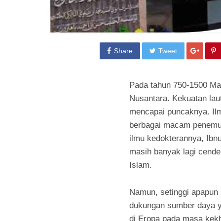
Share
Tweet
Pada tahun 750-1500 Ma
Nusantara. Kekuatan lau
mencapai puncaknya. I
berbagai macam penemua
ilmu kedokterannya, Ibnu
masih banyak lagi cend
Islam.
Namun, setinggi apapun 
dukungan sumber daya y
di Eropa pada masa kekh