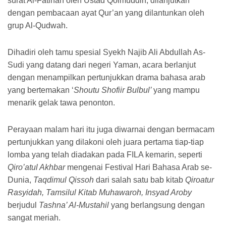
surat Al-Fatihah oleh Ustad Qoimuddin, dilanjutkan
dengan pembacaan ayat Qur’an yang dilantunkan oleh
grup Al-Qudwah.
Dihadiri oleh tamu spesial Syekh Najib Ali Abdullah As-
Sudi yang datang dari negeri Yaman, acara berlanjut
dengan menampilkan pertunjukkan drama bahasa arab
yang bertemakan ‘
Shoutu Shofiir Bulbul’
yang mampu
menarik gelak tawa penonton.
Perayaan malam hari itu juga diwarnai dengan bermacam
pertunjukkan yang dilakoni oleh juara pertama tiap-tiap
lomba yang telah diadakan pada FILA kemarin, seperti
Qiro’atul Akhbar
mengenai Festival Hari Bahasa Arab se-
Dunia,
Taqdimul Qissoh
dari salah satu bab kitab
Qiroatur
Rasyidah, Tamsilul Kitab Muhawaroh, Insyad Aroby
berjudul
Tashna’ Al-Mustahil
yang berlangsung dengan
sangat meriah.