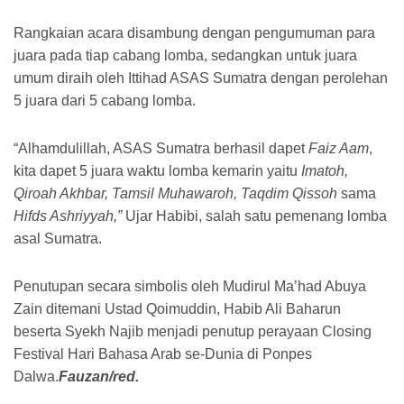
Rangkaian acara disambung dengan pengumuman para
juara pada tiap cabang lomba, sedangkan untuk juara
umum diraih oleh Ittihad ASAS Sumatra dengan perolehan
5 juara dari 5 cabang lomba.
“Alhamdulillah, ASAS Sumatra berhasil dapet
Faiz Aam
,
kita dapet 5 juara waktu lomba kemarin yaitu
Imatoh,
Qiroah Akhbar, Tamsil Muhawaroh, Taqdim Qissoh
sama
Hifds Ashriyyah,”
Ujar Habibi, salah satu pemenang lomba
asal Sumatra.
Penutupan secara simbolis oleh Mudirul Ma’had Abuya
Zain ditemani Ustad Qoimuddin, Habib Ali Baharun
beserta Syekh Najib menjadi penutup perayaan Closing
Festival Hari Bahasa Arab se-Dunia di Ponpes
Dalwa.
Fauzan/red.