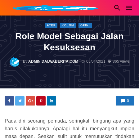
ATEP
KOLOM
OPINI
Role Model Sebagai Jalan
Kesuksesan
By
ADMIN DALWABERITA.COM
05/04/2021
865 views
0
Pada diri seorang pemuda, seringkali bingung apa yang
harus dilakukannya. Apalagi hal itu menyangkut impian
masa depan. Seakan sulit untuk memutuskan tindakan