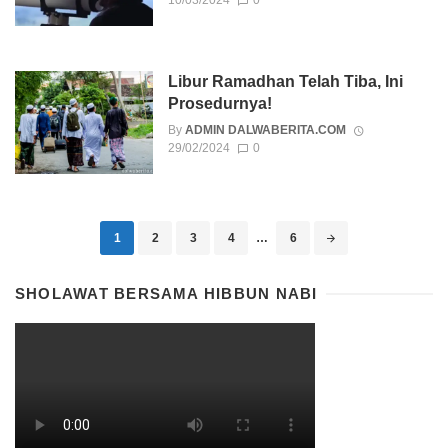
Libur Ramadhan Telah Tiba, Ini
Prosedurnya!
By
ADMIN DALWABERITA.COM
29/02/2024
0
Posts navigation
1
2
3
4
…
6
SHOLAWAT BERSAMA HIBBUN NABI