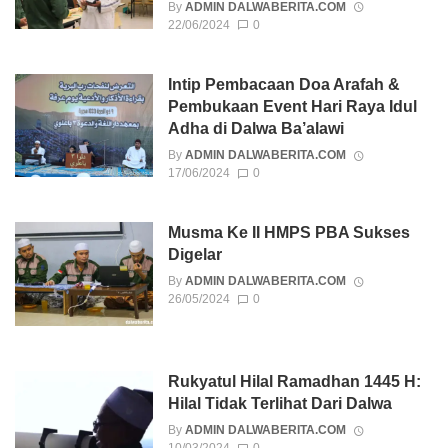
By
ADMIN DALWABERITA.COM
22/06/2024
0
Intip Pembacaan Doa Arafah &
Pembukaan Event Hari Raya Idul
Adha di Dalwa Ba’alawi
By
ADMIN DALWABERITA.COM
17/06/2024
0
Musma Ke II HMPS PBA Sukses
Digelar
By
ADMIN DALWABERITA.COM
26/05/2024
0
Rukyatul Hilal Ramadhan 1445 H:
Hilal Tidak Terlihat Dari Dalwa
By
ADMIN DALWABERITA.COM
10/03/2024
0