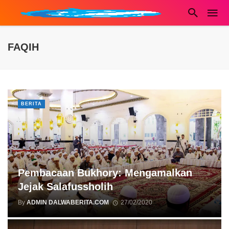
FAQIH
BERITA
Pembacaan Bukhory: Mengamalkan
Jejak Salafussholih
By
ADMIN DALWABERITA.COM
27/02/2020