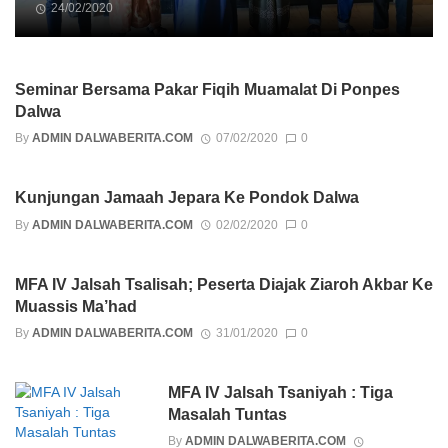
24/02/2020
Seminar Bersama Pakar Fiqih Muamalat Di Ponpes
Dalwa
By
ADMIN DALWABERITA.COM
07/02/2020
0
Kunjungan Jamaah Jepara Ke Pondok Dalwa
By
ADMIN DALWABERITA.COM
02/02/2020
0
MFA IV Jalsah Tsalisah; Peserta Diajak Ziaroh Akbar Ke
Muassis Ma’had
By
ADMIN DALWABERITA.COM
31/01/2020
0
MFA IV Jalsah Tsaniyah : Tiga
Masalah Tuntas
By
ADMIN DALWABERITA.COM