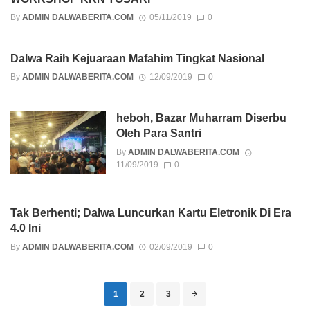
By
ADMIN DALWABERITA.COM
05/11/2019
0
Dalwa Raih Kejuaraan Mafahim Tingkat Nasional
By
ADMIN DALWABERITA.COM
12/09/2019
0
heboh, Bazar Muharram Diserbu
Oleh Para Santri
By
ADMIN DALWABERITA.COM
11/09/2019
0
Tak Berhenti; Dalwa Luncurkan Kartu Eletronik Di Era
4.0 Ini
By
ADMIN DALWABERITA.COM
02/09/2019
0
Posts navigation
1
2
3